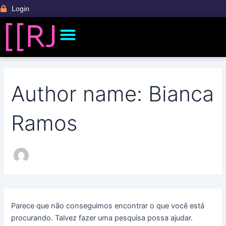
Pesquisar
Ir
Login
por:
para
Menu
o
Banco de Talentos
Fale Com a Gente
Ficha Técnica CCRJ
Palestras e Conteúdos
conteúdo
Author name: Bianca
Ramos
Parece que não conseguimos encontrar o que você está
procurando. Talvez fazer uma pesquisa possa ajudar.