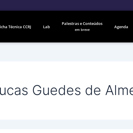
Palestras e Conteúdos
icha Técnica CCRJ
Lab
Agenda
em breve
Lucas Guedes de Alm