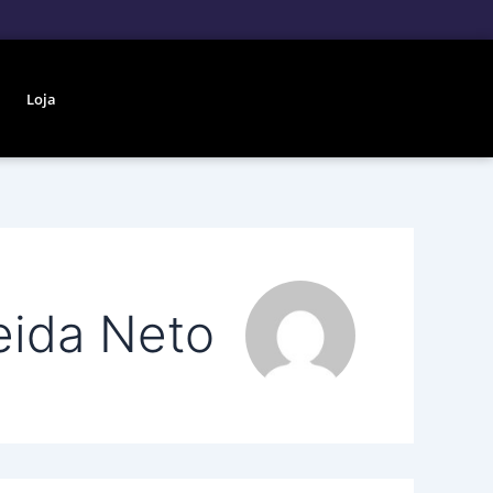
Loja
eida Neto