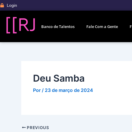
Ir
Post
Login
para
navigation
o
conteúdo
Banco de Talentos
Fale Com a Gente
F
Deu Samba
Por
/
23 de março de 2024
PREVIOUS