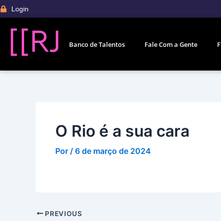
Ir
Post
Login
para
navigation
o
conteúdo
Banco de Talentos
Fale Com a Gente
F
O Rio é a sua cara
Por
/
6 de março de 2024
PREVIOUS