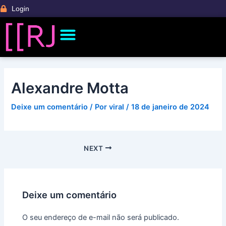
Ir
Post
Login
para
navigation
Menu
o
Banco de Talentos
Fale Com a Gente
Ficha Técnica CCRJ
Palestras e Conteúdos
conteúdo
Alexandre Motta
Deixe um comentário
/ Por
viral
/
18 de janeiro de 2024
NEXT
Deixe um comentário
O seu endereço de e-mail não será publicado.